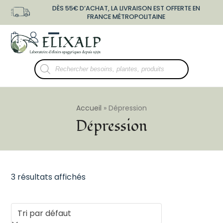
Skip
DÈS 55€ D’ACHAT, LA LIVRAISON EST OFFERTE EN
to
FRANCE MÉTROPOLITAINE
content
shopping-
user-
Open
Close
bag
o
mobile
mobile
Recherche
menu
menu
de
produits
Accueil
»
Dépression
Dépression
3 résultats affichés