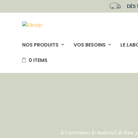
Skip
DÈS 
to
content
NOS PRODUITS
VOS BESOINS
LE LAB
0 ITEMS
Ici retrouvez le matériel de base