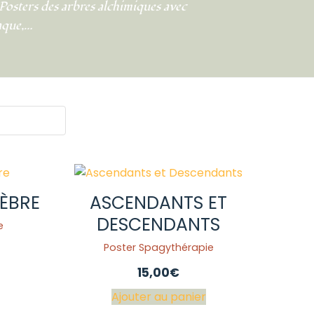
 Posters des arbres alchimiques avec
iaque,…
NÈBRE
ASCENDANTS ET
DESCENDANTS
e
Poster Spagythérapie
15,00
€
Ajouter au panier