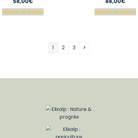
58,00
€
88,00
€
Ajouter au panier
Ajouter au panier
Page
Page
Page
Suivant
1
2
3