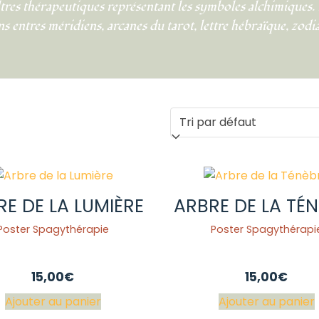
ltres thérapeutiques représentant les symboles alchimiques.
ens entres méridiens, arcanes du tarot, lettre hébraïque, zod
E DE LA LUMIÈRE
ARBRE DE LA TÉ
Poster Spagythérapie
Poster Spagythérapi
15,00
€
15,00
€
Ajouter au panier
Ajouter au panier