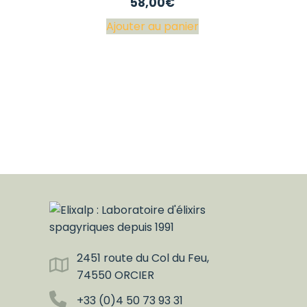
58,00
€
Ajouter au panier
2451 route du Col du Feu,
74550 ORCIER
+33 (0)4 50 73 93 31