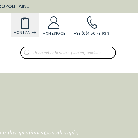
ROPOLITAINE
Recherche
de
produits
sons thérapeutiques (sonothérapie,