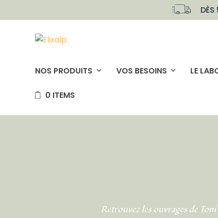
Skip
DÈS 
to
content
NOS PRODUITS
VOS BESOINS
LE LAB
0 ITEMS
Retrouvez les ouvrages de Toni Ce