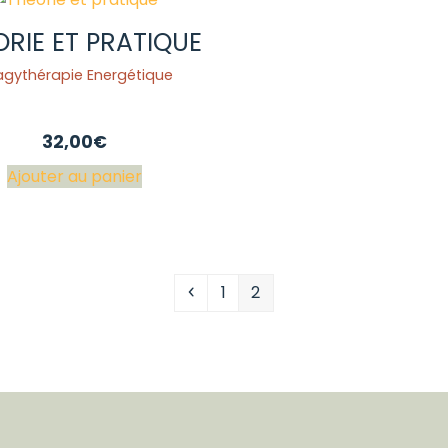
ORIE ET PRATIQUE
gythérapie Energétique
32,00
€
Ajouter au panier
Précédent
Page
Page
1
2