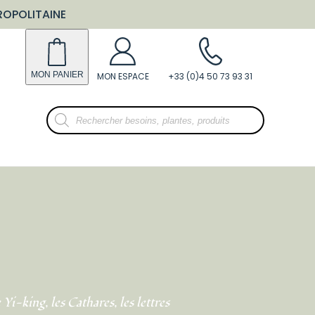
ROPOLITAINE
Recherche
de
produits
Yi-king, les Cathares, les lettres