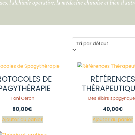
es, l’alchimie opérative, la médecine chinoise et bien d’autre
ROTOCOLES DE
RÉFÉRENCES
PAGYTHÉRAPIE
THÉRAPEUTIQU
Toni Ceron
Des élixirs spagyriqu
80,00
€
40,00
€
Ajouter au panier
Ajouter au panier