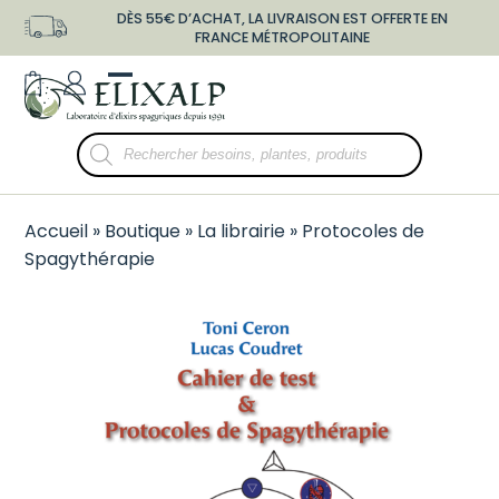
Skip
DÈS 55€ D’ACHAT, LA LIVRAISON EST OFFERTE EN
to
FRANCE MÉTROPOLITAINE
content
shopping-
user-
Open
Close
bag
o
mobile
mobile
Recherche
menu
menu
de
produits
Accueil
»
Boutique
»
La librairie
»
Protocoles de
Spagythérapie