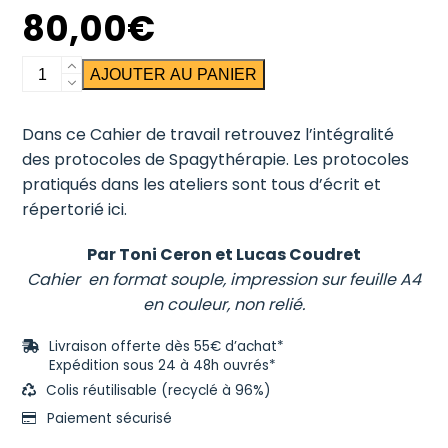
80,00
€
quantité
AJOUTER AU PANIER
de
Protocoles
Dans ce Cahier de travail retrouvez l’intégralité
de
des protocoles de Spagythérapie. Les protocoles
Spagythérapie
pratiqués dans les ateliers sont tous d’écrit et
répertorié ici.
Par Toni Ceron et Lucas Coudret
Cahier en format souple, impression sur feuille A4
en couleur, non relié.
Livraison offerte dès 55€ d’achat*
Expédition sous 24 à 48h ouvrés*
Colis réutilisable (recyclé à 96%)
Paiement sécurisé