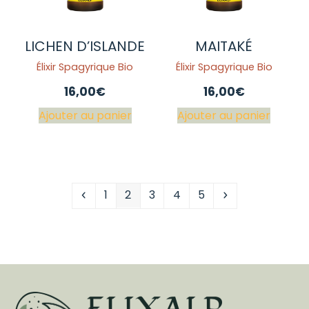
LICHEN D’ISLANDE
MAITAKÉ
Élixir Spagyrique Bio
Élixir Spagyrique Bio
16,00
€
16,00
€
Ajouter au panier
Ajouter au panier
Précédent
Page
Page
Page
Page
Page
Suivant
1
2
3
4
5