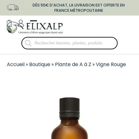
Skip
DÈS 55€ D’ACHAT, LA LIVRAISON EST OFFERTE EN
to
FRANCE MÉTROPOLITAINE
content
shopping-
user-
Open
Close
bag
o
mobile
mobile
Recherche
menu
menu
de
produits
Accueil
»
Boutique
»
Plante de A à Z
»
Vigne Rouge