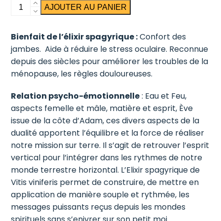
quantité
AJOUTER AU PANIER
de
Vigne
Bienfait de l’élixir spagyrique :
Confort des
Rouge
jambes. Aide à réduire le stress oculaire. Reconnue
depuis des siècles pour améliorer les troubles de la
ménopause, les règles douloureuses.
Relation psycho-émotionnelle
: Eau et Feu,
aspects femelle et mâle, matière et esprit, Ève
issue de la côte d’Adam, ces divers aspects de la
dualité apportent l’équilibre et la force de réaliser
notre mission sur terre. Il s’agit de retrouver l’esprit
vertical pour l’intégrer dans les rythmes de notre
monde terrestre horizontal. L’Elixir spagyrique de
Vitis viniferis permet de construire, de mettre en
application de manière souple et rythmée, les
messages puissants reçus depuis les mondes
spirituels sans s’enivrer sur son petit moi