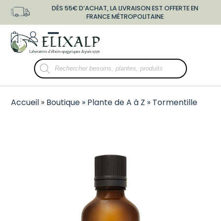
Skip
DÈS 55€ D’ACHAT, LA LIVRAISON EST OFFERTE EN
to
FRANCE MÉTROPOLITAINE
content
shopping-
user-
Open
Close
bag
o
mobile
mobile
Recherche
menu
menu
de
produits
Accueil
»
Boutique
»
Plante de A à Z
»
Tormentille