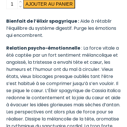
quantité
AJOUTER AU PANIER
de
Séné
Bienfait de l’élixir spagyrique :
Aide à rétablir
l’équilibre du système digestif. Purge les émotions
qui encombrent.
Relation psycho-émotionnelle
: La force vitale a
été captée par un fort sentiment mélancolique et
angoissé, la tristesse a envahi tête et cœur, les
humeurs et l’humour ont du mal à circuler. Vieux
états, vieux blocages presque oubliés tant l’être
s’est habitué à se comprimer jusqu’à s’en vouloir. Il
se pique le cœur. L’Élixir spagyrique de Cassia italica
redonne le contentement et la joie du cœur et aide
à évacuer les idées glorieuses mais sèches d’antan.
Les perspectives ont alors plus de force pour se
réaliser. Dissipe la mélancolie de la tête, aromatise
la rythmique du sanctuaire cordial. La trop forte