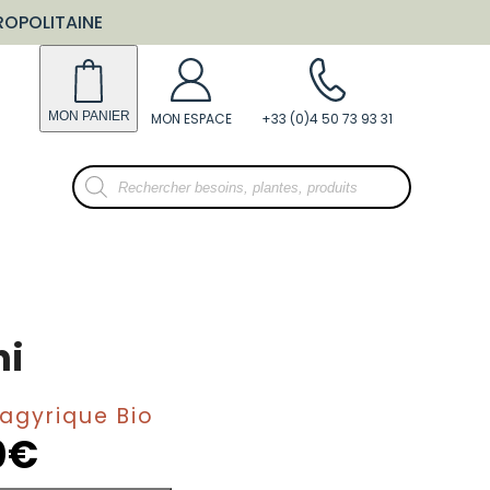
ROPOLITAINE
Recherche
de
produits
hi
Spagyrique Bio
0
€