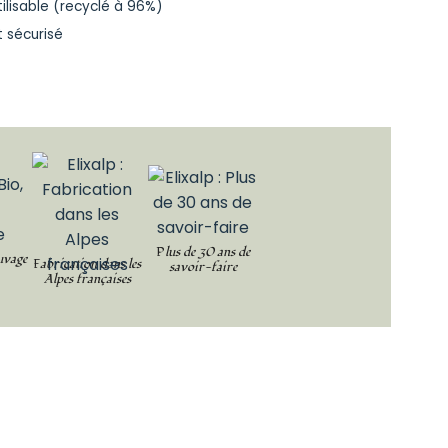
tilisable (recyclé à 96%)
 sécurisé
Plus de 30 ans de
uvage
Fabrication dans les
savoir-faire
Alpes françaises