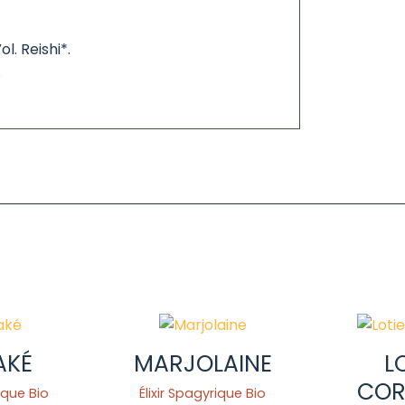
l. Reishi*.
.
AKÉ
MARJOLAINE
L
COR
rique Bio
Élixir Spagyrique Bio