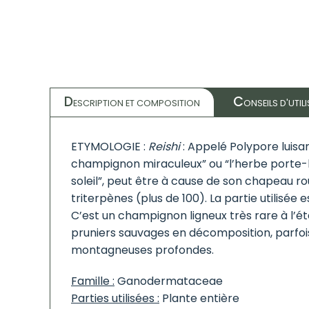
D
C
ESCRIPTION ET COMPOSITION
ONSEILS D'UTIL
ETYMOLOGIE :
Reishi
: Appelé Polypore luisan
champignon miraculeux” ou “l’herbe porte
soleil”, peut être à cause de son chapeau r
triterpènes (plus de 100). La partie utilisée e
C’est un champignon ligneux très rare à l’ét
pruniers sauvages en décomposition, parfoi
montagneuses profondes.
Famille :
Ganodermataceae
Parties utilisées :
Plante entière