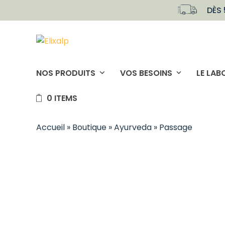
Skip
DÈS 
to
content
NOS PRODUITS
VOS BESOINS
LE LAB
0 ITEMS
Accueil
»
Boutique
»
Ayurveda
»
Passage