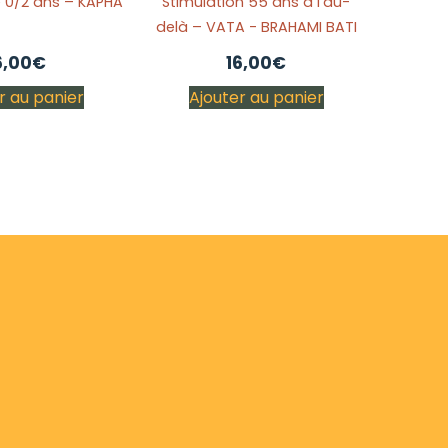
 0/2 ans – KAPHA
Stimulation 55 ans à l'au-
delà – VATA - BRAHAMI BATI
6,00
€
16,00
€
r au panier
Ajouter au panier