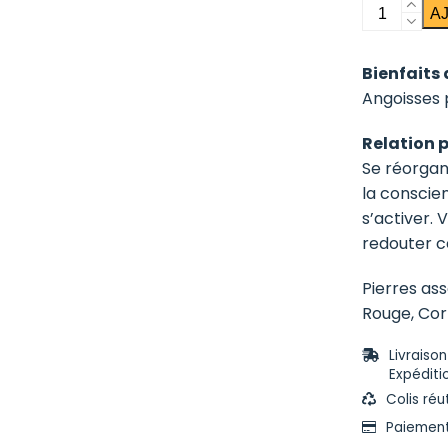
quantité
A
de
Passage
Bienfaits 
Angoisses 
Relation 
Se réorgan
la conscien
s’activer. 
redouter ce
Pierres as
Rouge, Cor
Livraiso
Expéditi
Colis réu
Paiement