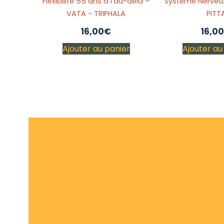
Flexibilité 55 ans à l'au-delà –
Système Nerveux
VATA - TRIPHALA
PITT
16,00
€
16,00
Ajouter au panier
Ajouter au