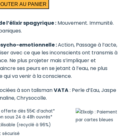
JOUTER AU PANIER
de l’élixir spagyrique :
Mouvement. Immunité.
paniques.
psycho-emotionnelle :
Action, Passage à l’acte,
iser avec ce que les inconscients ont transmis à
ce. Ne plus projeter mais s’impliquer et
Vaincre ses peurs en se jetant à l’eau, ne plus
 qui va venir à la conscience.
sociées à son talisman
VATA
: Perle d’Eau, Jaspe
naline, Chrysocolle.
n offerte dès 55€ d’achat*
on sous 24 à 48h ouvrés*
tilisable (recyclé à 96%)
 sécurisé