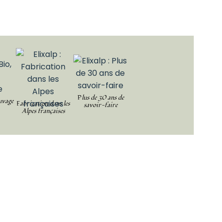
Plus de 30 ans de
uvage
Fabrication dans les
savoir-faire
Alpes françaises