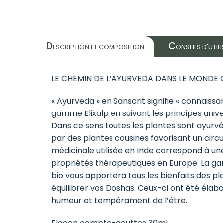
D
C
ESCRIPTION ET COMPOSITION
ONSEILS D'UTIL
LE CHEMIN DE L’AYURVEDA DANS LE MONDE
« Ayurveda » en Sanscrit signifie « connaissan
gamme Elixalp en suivant les principes univer
Dans ce sens toutes les plantes sont ayurv
par des plantes cousines favorisant un circu
médicinale utilisée en Inde correspond à 
propriétés thérapeutiques en Europe. La ga
bio vous apportera tous les bienfaits des pl
équilibrer vos Doshas. Ceux-ci ont été élab
humeur et tempérament de l’être.
Flacon compte-gouttes 30ml.