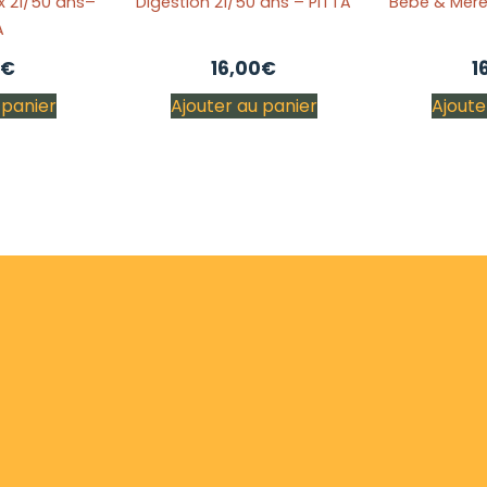
 21/50 ans–
Digestion 21/50 ans – PITTA
Bébé & Mère
A
€
16,00
€
1
 panier
Ajouter au panier
Ajoute