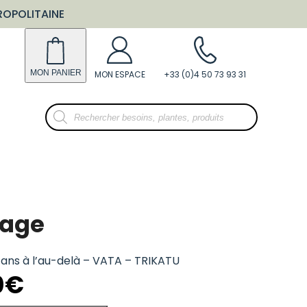
ROPOLITAINE
Recherche
de
produits
sage
 ans à l’au-delà – VATA – TRIKATU
0
€