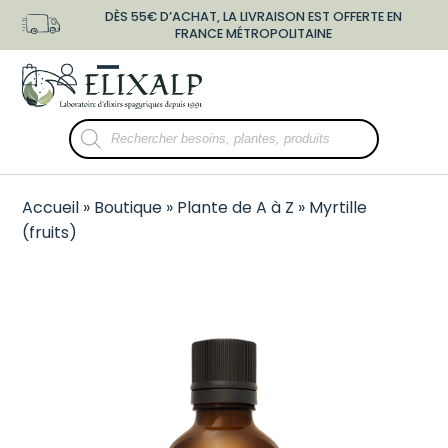
Skip
DÈS 55€ D’ACHAT, LA LIVRAISON EST OFFERTE EN
to
FRANCE MÉTROPOLITAINE
content
shopping-
user-
Open
Close
bag
o
mobile
mobile
Recherche
menu
menu
de
produits
Accueil
»
Boutique
»
Plante de A à Z
»
Myrtille
(fruits)