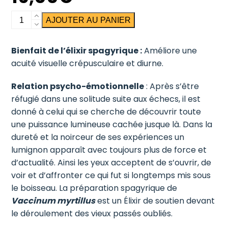
quantité
AJOUTER AU PANIER
de
Myrtille
Bienfait de l’élixir spagyrique :
Améliore une
(fruits)
acuité visuelle crépusculaire et diurne.
Relation psycho-émotionnelle
: Après s’être
réfugié dans une solitude suite aux échecs, il est
donné à celui qui se cherche de découvrir toute
une puissance lumineuse cachée jusque là. Dans la
dureté et la noirceur de ses expériences un
lumignon apparaît avec toujours plus de force et
d’actualité. Ainsi les yeux acceptent de s’ouvrir, de
voir et d’affronter ce qui fut si longtemps mis sous
le boisseau. La préparation spagyrique de
Vaccinum myrtillus
est un Élixir de soutien devant
le déroulement des vieux passés oubliés.