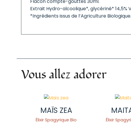
Flacon compte-gouttes 30ml.
Extrait Hydro-alcoolique*, glycériné* 14,5% 
*Ingrédients issus de l’Agriculture Biologique
Vous allez adorer
MAÏS ZEA
MAIT
Élixir Spagyrique Bio
Élixir Spagy