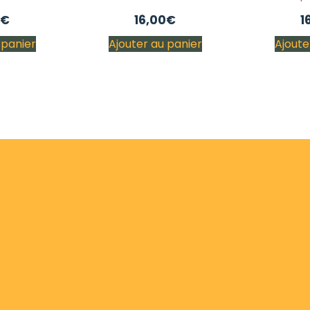
€
16,00
€
1
 panier
Ajouter au panier
Ajoute
LIVRAISON RAPIDE
SERVICE CLIENT