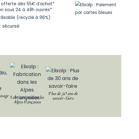
n offerte dès 55€ d’achat*
on sous 24 à 48h ouvrés*
tilisable (recyclé à 96%)
 sécurisé
Plus de 30 ans de
uvage
Fabrication dans les
savoir-faire
Alpes françaises