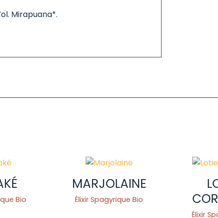
Vol. Mirapuana*.
.
AKÉ
MARJOLAINE
L
COR
rique Bio
Élixir Spagyrique Bio
Élixir S