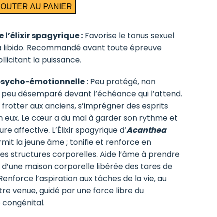
JOUTER AU PANIER
 l’élixir spagyrique :
Favorise le tonus sexuel
a libido. Recommandé avant toute épreuve
llicitant la puissance.
psycho-émotionnelle
: Peu protégé, non
 peu désemparé devant l’échéance qui l’attend.
 se frotter aux anciens, s’imprégner des esprits
n eux. Le cœur a du mal à garder son rythme et
re affective. L’Élixir spagyrique d’
Acanthea
mit la jeune âme ; tonifie et renforce en
les structures corporelles. Aide l’âme à prendre
 d’une maison corporelle libérée des tares de
 Renforce l’aspiration aux tâches de la vie, au
re venue, guidé par une force libre du
 congénital.