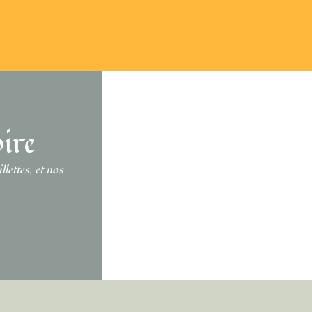
DIÉE SOUS 48H ET LIVRÉE SOUS 3 À
DU LUNDI 
5 JOURS
DE 8H3
oire
lettes, et nos