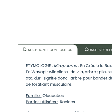
D
C
ESCRIPTION ET COMPOSITION
ONSEILS D'UTIL
ETYMOLOGIE :
Mirapuama
: En Créole le Boi
En Wayapi : wilapilata : de vila, arbre ; pila
ata, dur ; signifie donc : arbre pour bander
de fortifiant musculaire.
Famille :
Olacacées
Parties utilisées :
Racines