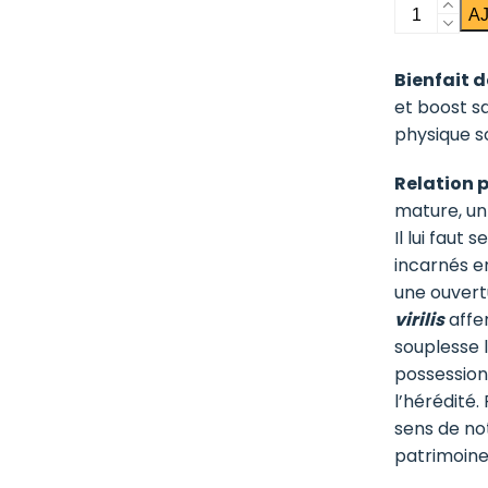
quantité
A
de
Mirapuana
Bienfait de
(bois
et boost s
bandé)
physique so
Relation 
mature, un
Il lui faut
incarnés e
une ouvertu
virilis
affer
souplesse 
possession
l’hérédité.
sens de not
patrimoine