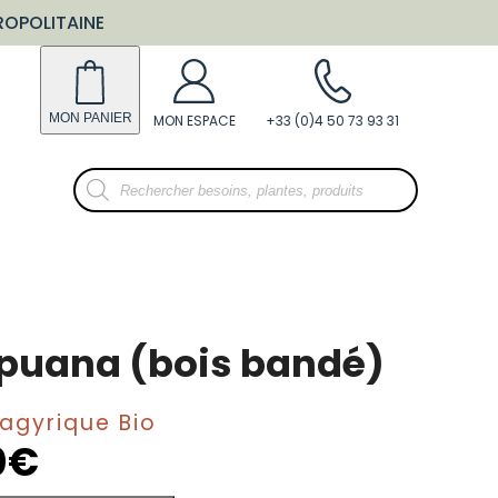
ROPOLITAINE
Recherche
de
produits
puana (bois bandé)
Spagyrique Bio
0
€