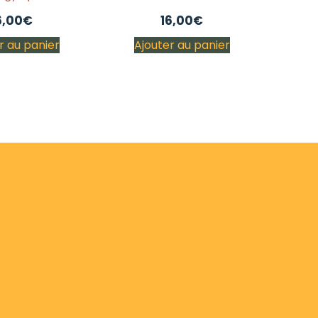
6,00
€
16,00
€
r au panier
Ajouter au panier
 04 50 73 93 31
PAIEMENT EN LIGNE