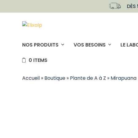
Skip
DÈS 
to
content
NOS PRODUITS
VOS BESOINS
LE LAB
0 ITEMS
Accueil
»
Boutique
»
Plante de A à Z
»
Mirapuana 