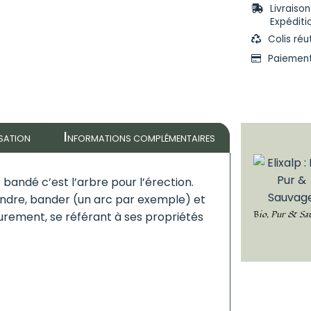
Livraiso
Expéditi
Colis réu
Paiement
I
ISATION
NFORMATIONS COMPLÉMENTAIRES
s bandé c’est l’arbre pour l’érection.
, tendre, bander (un arc par exemple) et
Bio, Pur & Sa
 durement, se référant à ses propriétés