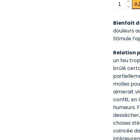
quantité
A
de
Harpagop
Bienfait de
douleurs au
Stimule l’ap
Relation 
un feu tro
brûlé certa
partiellem
molles pour
aimerait v
conflit, en
humeurs. F
dessécher,
choses stér
coincée dan
intérieure