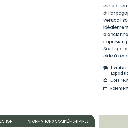
est un peu 
d’Harpago
vertical, s
idéalement 
d’ancienne
impulsion 
Soulage les
aide à reco
Livraiso
Expéditi
Colis réu
Paiement
I
ISATION
NFORMATIONS COMPLÉMENTAIRES