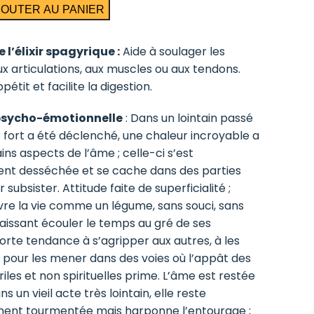
JOUTER AU PANIER
hytum
 l’élixir spagyrique :
Aide à soulager les
x articulations, aux muscles ou aux tendons.
pétit et facilite la digestion.
psycho-émotionnelle
: Dans un lointain passé
p fort a été déclenché, une chaleur incroyable a
ins aspects de l’âme ; celle-ci s’est
ent desséchée et se cache dans des parties
 subsister. Attitude faite de superficialité ;
ivre la vie comme un légume, sans souci, sans
 laissant écouler le temps au gré de ses
orte tendance à s’agripper aux autres, à les
 pour les mener dans des voies où l’appât des
iles et non spirituelles prime. L’âme est restée
s un vieil acte très lointain, elle reste
ment tourmentée mais harponne l’entourage ;