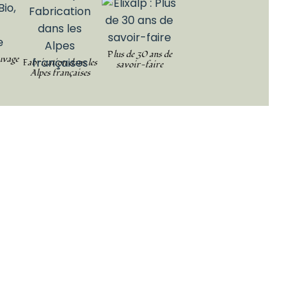
Plus de 30 ans de
uvage
Fabrication dans les
savoir-faire
Alpes françaises