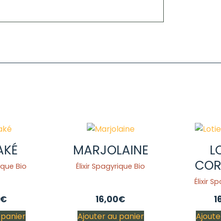
AKÉ
MARJOLAINE
L
COR
rique Bio
Élixir Spagyrique Bio
Élixir S
€
16,00
€
1
 panier
Ajouter au panier
Ajoute