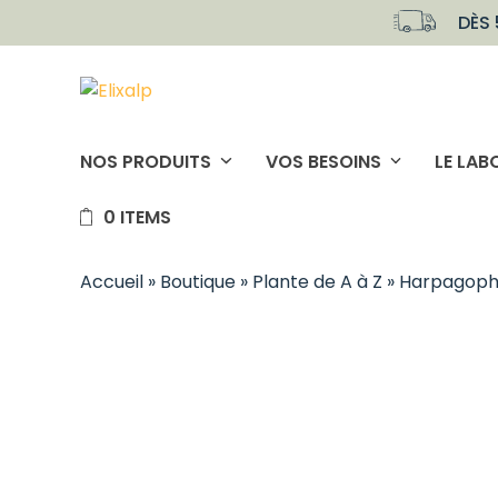
Skip
DÈS 
to
content
NOS PRODUITS
VOS BESOINS
LE LAB
0 ITEMS
Accueil
»
Boutique
»
Plante de A à Z
»
Harpagop