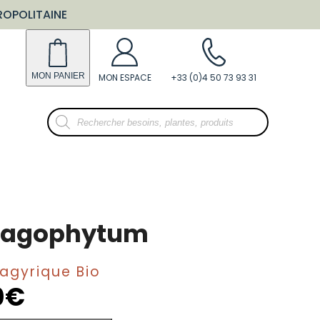
ROPOLITAINE
Recherche
de
produits
pagophytum
Spagyrique Bio
0
€