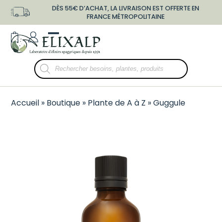
Skip
DÈS 55€ D’ACHAT, LA LIVRAISON EST OFFERTE EN
to
FRANCE MÉTROPOLITAINE
content
shopping-
user-
Open
Close
bag
o
mobile
mobile
Recherche
menu
menu
de
produits
Accueil
»
Boutique
»
Plante de A à Z
»
Guggule