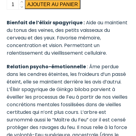
quantité
AJOUTER AU PANIER
de
Ginkgo
Bienfait de l’élixir spagyrique :
Aide au maintient
Biloba
du tonus des veines, des petits vaisseaux du
cerveau et des yeux. Favorise mémoire,
concentration et vision. Permettant un
ralentissement du vieillissement cellulaire.
Relation psycho-émotionnelle
: Âme perdue
dans les cendres éteintes, les froideurs d’un passé
éteint, elle se maintient derrière les avis d’autrui.
L’Élixir spagyrique de Ginkgo biloba parvient à
éveiller les processus de Feu à partir de nos vieilles
concrétions mentales fossilisées dans de vieilles
certitudes qui n’ont plus cours. L’arbre est
surnommé aussi le “Maître du Feu” car il est censé
protéger des ravages du feu. Il nous relie à la force
de volonté-Feu supérieure, ancestrale (dans le