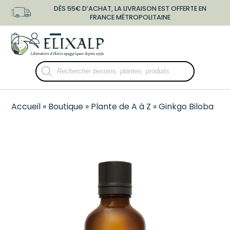
Skip
DÈS 55€ D’ACHAT, LA LIVRAISON EST OFFERTE EN
to
FRANCE MÉTROPOLITAINE
content
shopping-
user-
Open
Close
bag
o
mobile
mobile
Recherche
menu
menu
de
produits
Accueil
»
Boutique
»
Plante de A à Z
»
Ginkgo Biloba