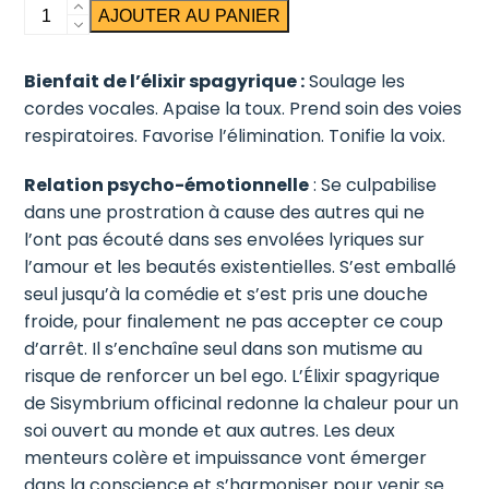
quantité
AJOUTER AU PANIER
de
Erysimum
Bienfait de l’élixir spagyrique :
Soulage les
cordes vocales. Apaise la toux. Prend soin des voies
respiratoires. Favorise l’élimination. Tonifie la voix.
Relation psycho-émotionnelle
: Se culpabilise
dans une prostration à cause des autres qui ne
l’ont pas écouté dans ses envolées lyriques sur
l’amour et les beautés existentielles. S’est emballé
seul jusqu’à la comédie et s’est pris une douche
froide, pour finalement ne pas accepter ce coup
d’arrêt. Il s’enchaîne seul dans son mutisme au
risque de renforcer un bel ego. L’Élixir spagyrique
de Sisymbrium officinal redonne la chaleur pour un
soi ouvert au monde et aux autres. Les deux
menteurs colère et impuissance vont émerger
dans la conscience et s’harmoniser pour venir se