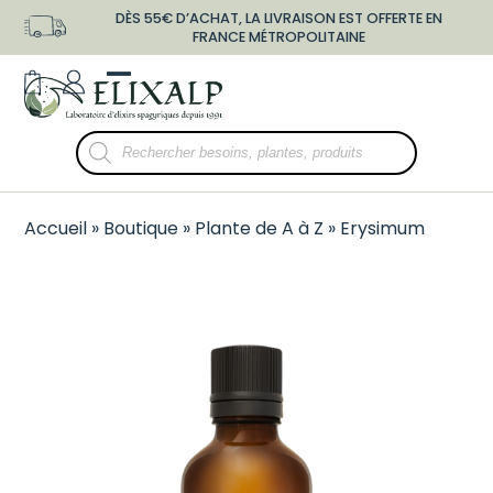
Skip
DÈS 55€ D’ACHAT, LA LIVRAISON EST OFFERTE EN
to
FRANCE MÉTROPOLITAINE
content
shopping-
user-
Open
Close
bag
o
mobile
mobile
Recherche
menu
menu
de
produits
Accueil
»
Boutique
»
Plante de A à Z
»
Erysimum