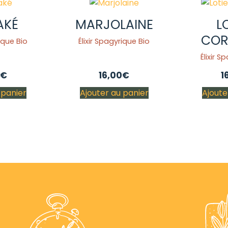
AKÉ
MARJOLAINE
L
COR
rique Bio
Élixir Spagyrique Bio
Élixir S
€
16,00
€
1
 panier
Ajouter au panier
Ajoute