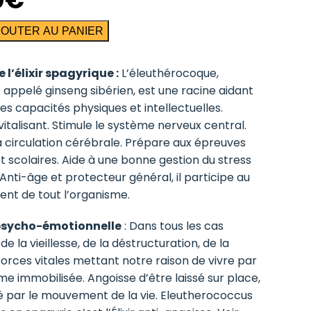
JOUTER AU PANIER
coque
 l’élixir spagyrique :
L’éleuthérocoque,
appelé ginseng sibérien, est une racine aidant
les capacités physiques et intellectuelles.
italisant. Stimule le système nerveux central.
a circulation cérébrale. Prépare aux épreuves
t scolaires. Aide à une bonne gestion du stress
 Anti-âge et protecteur général, il participe au
nt de tout l’organisme.
psycho-émotionnelle
: Dans tous les cas
de la vieillesse, de la déstructuration, de la
forces vitales mettant notre raison de vivre par
e immobilisée. Angoisse d’être laissé sur place,
par le mouvement de la vie. Eleutherococcus