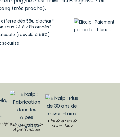
 en spagyrie c’est l’Élixir anti-angoisse. Voir
nseng (très proche).
n offerte dès 55€ d’achat*
on sous 24 à 48h ouvrés*
tilisable (recyclé à 96%)
 sécurisé
Plus de 30 ans de
uvage
Fabrication dans les
savoir-faire
Alpes françaises