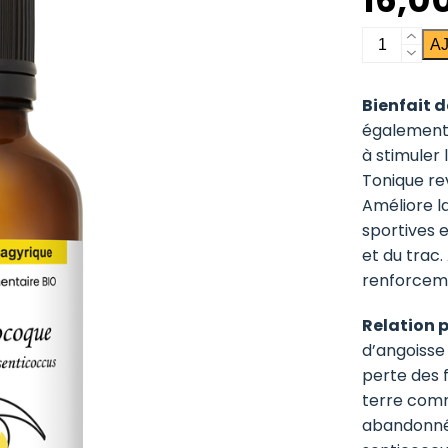
quantité
A
de
Eleuthéro
Bienfait de
également 
à stimuler 
Tonique rev
Améliore l
sportives e
et du trac.
renforceme
Relation 
d’angoisse 
perte des 
terre comm
abandonné 