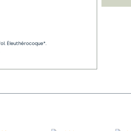
Vol. Éleuthérocoque*.
.