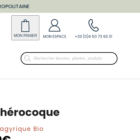
ROPOLITAINE
Recherche
de
produits
thérocoque
Spagyrique Bio
0
€