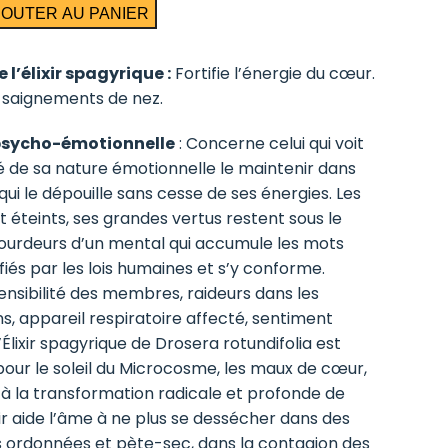
JOUTER AU PANIER
 l’élixir spagyrique :
Fortifie l’énergie du cœur.
 saignements de nez.
psycho-émotionnelle
: Concerne celui qui voit
é de sa nature émotionnelle le maintenir dans
ui le dépouille sans cesse de ses énergies. Les
t éteints, ses grandes vertus restent sous le
Lourdeurs d’un mental qui accumule les mots
ifiés par les lois humaines et s’y conforme.
ensibilité des membres, raideurs dans les
ns, appareil respiratoire affecté, sentiment
’Élixir spagyrique de Drosera rotundifolia est
pour le soleil du Microcosme, les maux de cœur,
e à la transformation radicale et profonde de
lixir aide l’âme à ne plus se dessécher dans des
ordonnées et pète-sec, dans la contagion des