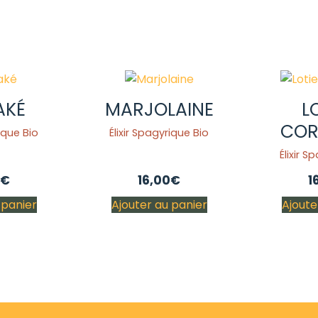
AKÉ
MARJOLAINE
L
COR
rique Bio
Élixir Spagyrique Bio
Élixir S
€
16,00
€
1
 panier
Ajouter au panier
Ajoute