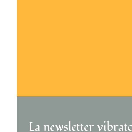
LIVRAISON GRATUITE
DÈS 55€ D’ACHAT
EXPÉ
La newsletter vibrat