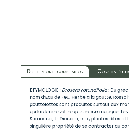
D
C
ESCRIPTION ET COMPOSITION
ONSEILS D'UTIL
ETYMOLOGIE :
Drosera rotundifolia
: Du grec
nom d’Eau de Feu, Herbe à la goutte, Rossol
gouttelettes sont produites surtout aux mom
qui lui donne cette apparence magique. Les 
Saracenia, le Dionaea, etc., plantes dites a
singulière propriété de se contracter au c