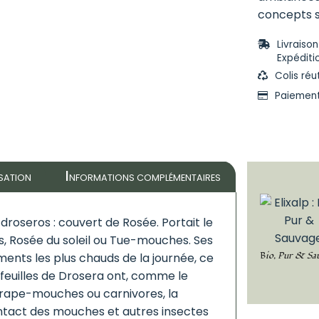
concepts s
Livraiso
Expéditi
Colis réu
Paiement
I
ISATION
NFORMATIONS COMPLÉMENTAIRES
 droseros : couvert de Rosée. Portait le
is, Rosée du soleil ou Tue-mouches. Ses
Bio, Pur & Sa
ents les plus chauds de la journée, ce
feuilles de Drosera ont, comme le
ttrape-mouches ou carnivores, la
ontact des mouches et autres insectes