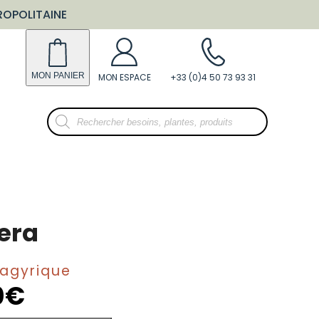
ROPOLITAINE
Recherche
de
produits
era
Spagyrique
0
€