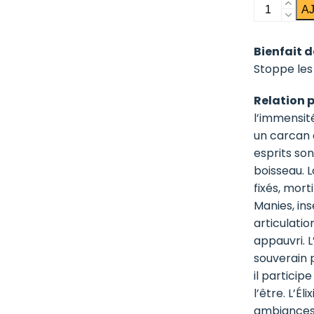
quantité
A
de
Drosera
Bienfait de
Stoppe les
Relation 
l’immensit
un carcan q
esprits son
boisseau. 
fixés, mort
Manies, ins
articulatio
appauvri. L
souverain 
il particip
l’être. L’É
ambiances 