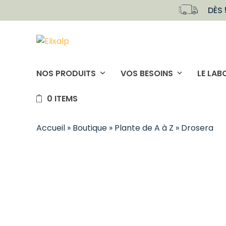
Skip
DÈS 
to
content
NOS PRODUITS
VOS BESOINS
LE LAB
0 ITEMS
Accueil
»
Boutique
»
Plante de A à Z
»
Drosera