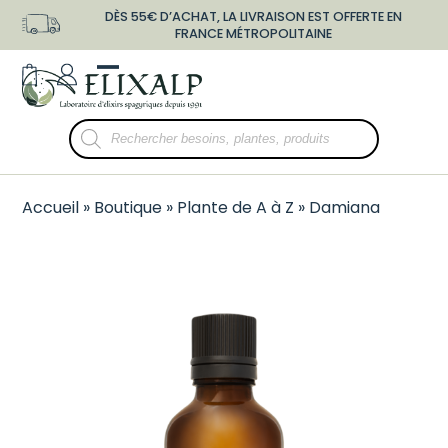
Skip
DÈS 55€ D’ACHAT, LA LIVRAISON EST OFFERTE EN
to
FRANCE MÉTROPOLITAINE
content
shopping-
user-
Open
Close
bag
o
mobile
mobile
Recherche
menu
menu
de
produits
Accueil
»
Boutique
»
Plante de A à Z
»
Damiana