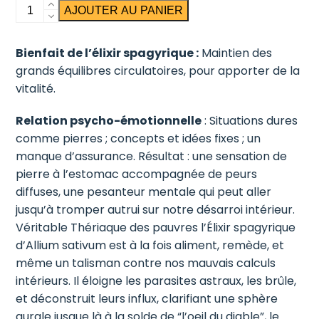
quantité
AJOUTER AU PANIER
de
Ail
Bienfait de l’élixir spagyrique :
Maintien des
grands équilibres circulatoires, pour apporter de la
vitalité.
Relation psycho-émotionnelle
: Situations dures
comme pierres ; concepts et idées fixes ; un
manque d’assurance. Résultat : une sensation de
pierre à l’estomac accompagnée de peurs
diffuses, une pesanteur mentale qui peut aller
jusqu’à tromper autrui sur notre désarroi intérieur.
Véritable Thériaque des pauvres l’Élixir spagyrique
d’Allium sativum est à la fois aliment, remède, et
même un talisman contre nos mauvais calculs
intérieurs. Il éloigne les parasites astraux, les brûle,
et déconstruit leurs influx, clarifiant une sphère
aurale jusque là à la solde de “l’oeil du diable”, le