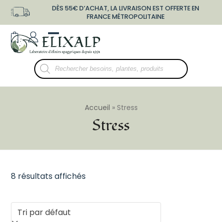
Skip
DÈS 55€ D’ACHAT, LA LIVRAISON EST OFFERTE EN
to
FRANCE MÉTROPOLITAINE
content
shopping-
user-
Open
Close
bag
o
mobile
mobile
Recherche
menu
menu
de
produits
Accueil
»
Stress
Stress
8 résultats affichés