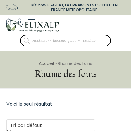
Skip
DÈS 55€ D’ACHAT, LA LIVRAISON EST OFFERTE EN
to
FRANCE MÉTROPOLITAINE
content
shopping-
user-
Open
Close
bag
o
mobile
mobile
Recherche
menu
menu
de
produits
Accueil
»
Rhume des foins
Rhume des foins
Voici le seul résultat