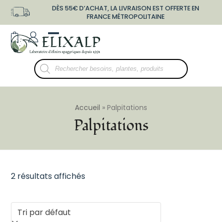
Skip
DÈS 55€ D’ACHAT, LA LIVRAISON EST OFFERTE EN
to
FRANCE MÉTROPOLITAINE
content
shopping-
user-
Open
Close
bag
o
mobile
mobile
Recherche
menu
menu
de
produits
Accueil
»
Palpitations
Palpitations
2 résultats affichés