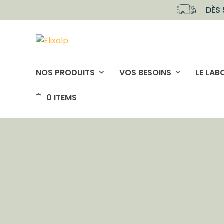
Skip
DÈS 
to
content
NOS PRODUITS
VOS BESOINS
LE LAB
0 ITEMS