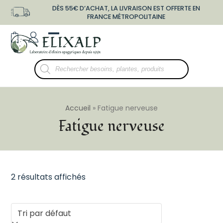
Skip
DÈS 55€ D’ACHAT, LA LIVRAISON EST OFFERTE EN
to
FRANCE MÉTROPOLITAINE
content
shopping-
user-
Open
Close
bag
o
mobile
mobile
Recherche
menu
menu
de
produits
Accueil
»
Fatigue nerveuse
Fatigue nerveuse
2 résultats affichés