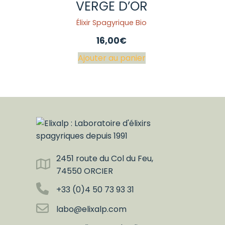
VERGE D’OR
Élixir Spagyrique Bio
16,00
€
Ajouter au panier
2451 route du Col du Feu,
74550 ORCIER
+33 (0)4 50 73 93 31
labo@elixalp.com