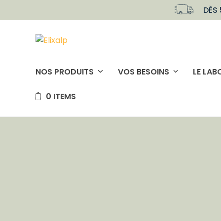
Skip
DÈS 
to
content
NOS PRODUITS
VOS BESOINS
LE LAB
0 ITEMS