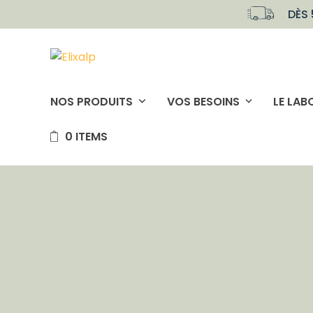
Skip
DÈS 
to
content
NOS PRODUITS
VOS BESOINS
LE LAB
0 ITEMS