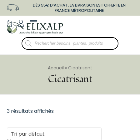
Skip
DÈS 55€ D’ACHAT, LA LIVRAISON EST OFFERTE EN
to
FRANCE MÉTROPOLITAINE
content
shopping-
user-
Open
Close
bag
o
mobile
mobile
Recherche
menu
menu
de
produits
Accueil
»
Cicatrisant
Cicatrisant
3 résultats affichés