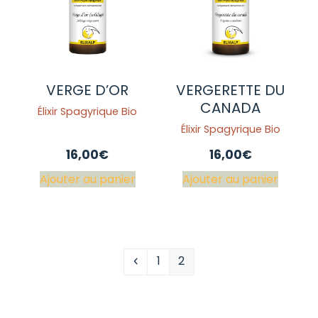
VERGE D’OR
VERGERETTE DU
CANADA
Élixir Spagyrique Bio
Élixir Spagyrique Bio
16,00
€
16,00
€
Ajouter au panier
Ajouter au panier
Précédent
Page
Page
1
2