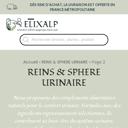
Skip
DÈS 55€ D’ACHAT, LA LIVRAISON EST OFFERTE EN
to
FRANCE MÉTROPOLITAINE
content
shopping-
user-
Open
Close
bag
o
mobile
mobile
Recherche
menu
menu
de
produits
Accueil
»
REINS & SPHERE URINAIRE
»
Page 2
REINS & SPHERE
URINAIRE
Nous proposons des compléments alimentaires
naturels pour le confort urinaire. Formulés avec des
ingrédients rigoureusement sélectionnés, ils
contribuent au bien-être du système urinaire,