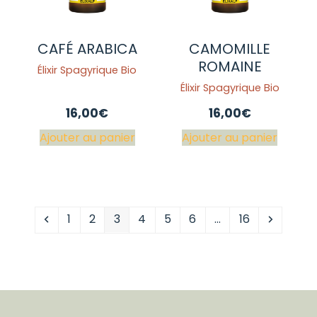
CAFÉ ARABICA
CAMOMILLE
ROMAINE
Élixir Spagyrique Bio
Élixir Spagyrique Bio
16,00
€
16,00
€
Ajouter au panier
Ajouter au panier
Précédent
Page
Page
Page
Page
Page
Page
Page
Suivant
1
2
3
4
5
6
…
16