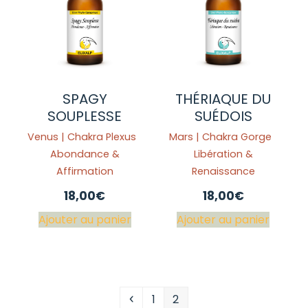
SPAGY
THÉRIAQUE DU
SOUPLESSE
SUÉDOIS
Venus | Chakra Plexus
Mars | Chakra Gorge
Abondance &
Libération &
Affirmation
Renaissance
18,00
€
18,00
€
Ajouter au panier
Ajouter au panier
Précédent
Page
Page
1
2